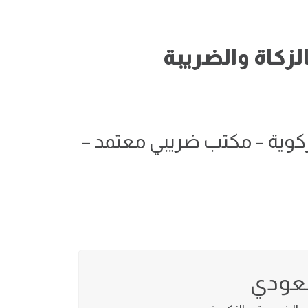
كاة والضريبة
الزكوية – مكتب ضريبي معتمد –