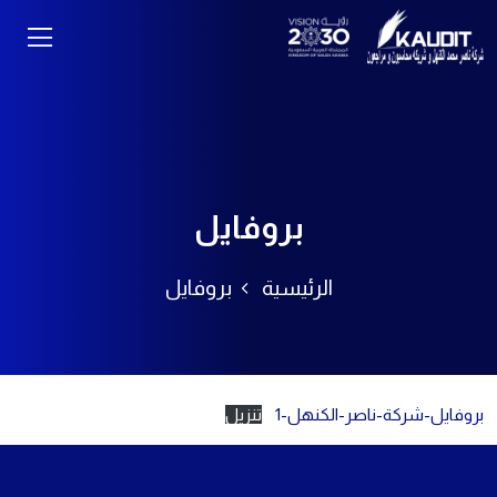
بروفايل
الرئيسية
بروفايل
بروفايل-شركة-ناصر-الكنهل-1
تنزيل