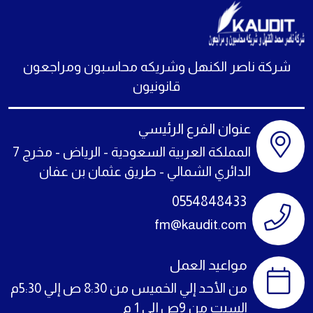
شركة ناصر الكنهل وشريكه محاسبون ومراجعون
قانونيون
عنوان الفرع الرئيسي
المملكة العربية السعودية - الرياض - مخرج 7
الدائري الشمالي - طريق عثمان بن عفان
0554848433
fm@kaudit.com
مواعيد العمل
من الأحد إلي الخميس من 8:30 ص إلي 5:30م
السبت من 9ص إلي 1 م