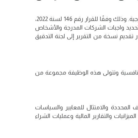
نعم، أجازت هيئة أسواق المال إسناد نشاط التدقيق الداخلي لدى الأشخاص المرخص لهم إلى جهة خارجية. وذلك وفقًا للقرار رقم 146 لسنة 2022،
وتحديد واجبات الشركات المدرجة والأشخاص
تقديم نسخة من التقرير إلى لجنة التدقيق
التنافسية وتتولى هذه الوظيفة مجموعة من
 المحددة والامتثال للمعايير والسياسات
انيات والتقارير المالية وعمليات الشراء