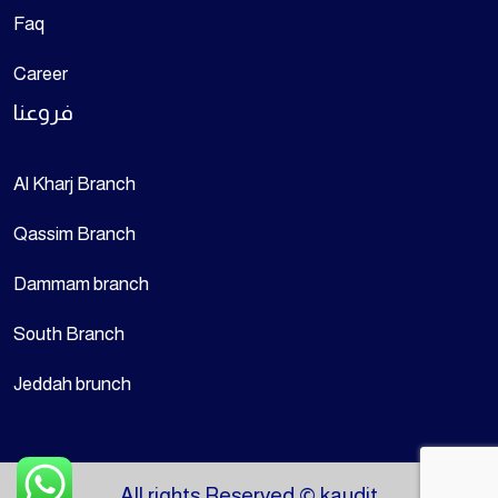
Faq
Career
فروعنا
Al Kharj Branch
Qassim Branch
Dammam branch
South Branch
Jeddah brunch
All rights Reserved © kaudit