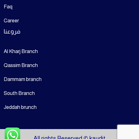
Faq
Career
فروعنا
Al Kharj Branch
Qassim Branch
Dammam branch
South Branch
Jeddah brunch
All rights Reserved © kaudit